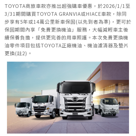
TOYOTA商旅車款亦推出超強購車優惠，於2026/1/1至
3/31期間購買TOYOTA GRANVIA或HIACE車款，除同
步享有5年或14萬公里新車保固(以先到者為準)，更可於
保固期間內享「免費更換機油」服務，大幅減輕車主後
續保養負擔，提供更完善的用車照護。本次免費更換機
油零件項目包括TOYOTA正廠機油、機油濾清器及墊片
更換(註2)。