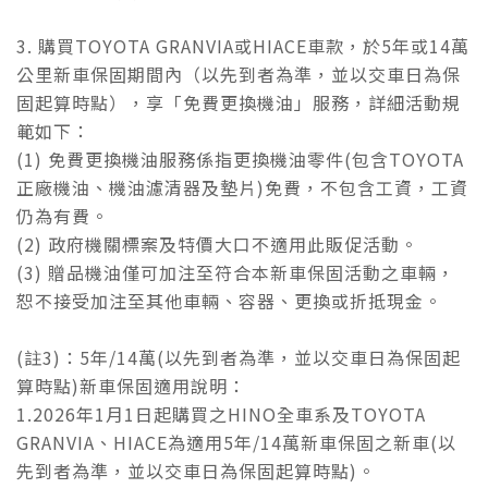
3. 購買TOYOTA GRANVIA或HIACE車款，於5年或14萬
公里新車保固期間內（以先到者為準，並以交車日為保
固起算時點），享「免費更換機油」服務，詳細活動規
範如下：
(1) 免費更換機油服務係指更換機油零件(包含TOYOTA
正廠機油、機油濾清器及墊片)免費，不包含工資，工資
仍為有費。
(2) 政府機關標案及特價大口不適用此販促活動。
(3) 贈品機油僅可加注至符合本新車保固活動之車輛，
恕不接受加注至其他車輛、容器、更換或折抵現金。
(註3)：5年/14萬(以先到者為準，並以交車日為保固起
算時點)新車保固適用說明：
1.2026年1月1日起購買之HINO全車系及TOYOTA
GRANVIA、HIACE為適用5年/14萬新車保固之新車(以
先到者為準，並以交車日為保固起算時點)。