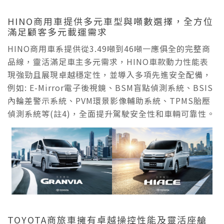
HINO商用車提供多元車型與噸數選擇，全方位
滿足顧客多元載運需求
HINO商用車系提供從3.49噸到46噸一應俱全的完整商
品線，靈活滿足車主多元需求，HINO車款動力性能表
現強勁且展現卓越穩定性，並導入多項先進安全配備，
例如: E-Mirror電子後視鏡、BSM盲點偵測系統、BSIS
內輪差警示系統、PVM環景影像輔助系統、TPMS胎壓
偵測系統等(註4)，全面提升駕駛安全性和車輛可靠性。
TOYOTA商旅車擁有卓越操控性能及靈活座艙