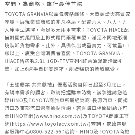
空間，為商務、旅行最佳首選
TOYOTA GRANVIA以霸氣鍍鉻飾條、大器頭燈與高質感
座艙，展現豪華商旅的非凡格局。配置六人、八人、九
人座車型選擇，滿足多元用車需求；TOYOTA HIACE配
備對開式尾門及上掀式尾門兩種車型，滿足不同地形環
境裝卸貨物需求。此外，具備傑出載重實力，可載重1.1
噸以上，廣受台灣消費者喜愛。TOYOTA GRANVIA、
HIACE皆搭載2.8L 1GD-FTV直列4缸柴油渦輪增壓引
擎，加上6速手自排變速箱，創造暢快的駕馭感受。
「五連霸業 共榮獻禮」優惠活動自即日起至3月底止，
有購車需求的顧客，敬請把握購車時機。誠摯邀請您蒞
臨HINO及TOYOTA商旅車所屬經銷商-長源汽車、蘭揚
汽車及東部汽車營業據點洽詢。若有購車相關問題亦可
至HINO官網(www.hino.com.tw)及TOYOTA商旅車官
網(https://www.toyotacv.com.tw/)查詢，或致電顧
客服務中心0800-522-567洽詢。HINO及TOYOTA商旅