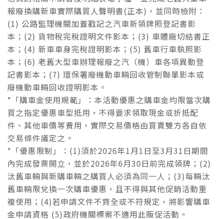
報廢換購新車實際購買人聲明書(正本)，並同時檢附：
(1) 公路監理機關加蓋戳記之汽車新領牌照登記書影
本；(2) 貨物稅完稅證明文件影本；(3) 車體廠切結書正
本；(4) 新車車身完稅證明影本；(5) 舊車行車執照影
本；(6) 老舊大型車辦理報廢之汽（機）車各項異動登
記書影本；(7) 環保署廢機動車輛回收管制聯單影本或
廢機動車輛回收證明影本。
*「購車金使用規範」：本活動優惠之購車金均限當次購
買之指定優惠車型抵用，不得要求領取現金或折抵配
件、其他車價等費用，實際交易價格由買賣雙方各自依
交易條件議定之。
*「優惠限制」：(1)須於2026年1月1日至3月31日期間
內完成發票開立，並於2026年6月30日前完成領牌；(2)
汰舊車輛與新購車輛之購買人必須為同一人；(3)每輛汰
舊車輛限兌換一次購車優惠，且不得與其他促銷活動重
複使用；(4)若申請文件不齊全或不符規定，將影響購車
金申請資格 (5)政府機關標案不適用此販促活動。